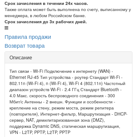
Срок зачисления в течении 24х часов.
Также оплата может быть выполнена по счету, выписанному у
менеджера, в любом Российском банке.
Срок зачисления до 3х рабочих дней.
Правила продажи
Возврат товара
Описание
Тип связи - Wi-Fi Подключение к интернету (WAN) -
Ethernet RJ-45 Тип устройства - роутер Стандарт Wi-Fi -
802.11n (Wi-Fi 4), n (Wi-Fi 4), Wi-Fi 4 (802.11n) Частотный
диапазон устройств Wi-Fi - 2.4 ГГц Стандарт Bluetooth -
4.0 Макс. скорость беспроводного соединения - 300
Мбит/с Антенны - 2 внешн. Функции и особенности -
крепление на стену, режим моста, режим репитера
(повторителя), Интернет-фильтр, Маршрутизация - DHCP-
сервер, NAT, демилитаризованная зона (DMZ),
поддержка Dynamic DNS, статическая маршрутизация,
VPN - L2TP, PPTP, L2TP, PPTP